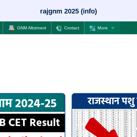
rajgnm 2025 (info)
GNM Allotment
Contact
More