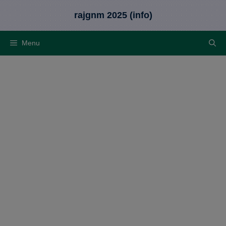
Skip
rajgnm 2025 (info)
to
content
Menu