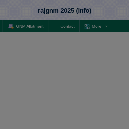
rajgnm 2025 (info)
GNM Allotment
Contact
More