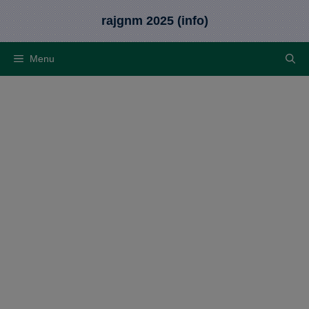
Skip
rajgnm 2025 (info)
to
content
Menu