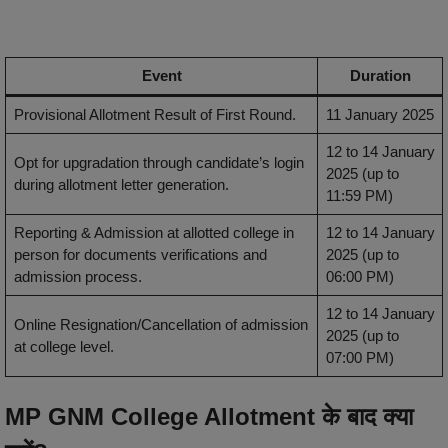
Event
Duration
Provisional Allotment Result of First Round.
11 January 2025
12 to 14 January
Opt for upgradation through candidate’s login
2025 (up to
during allotment letter generation.
11:59 PM)
Reporting & Admission at allotted college in
12 to 14 January
person for documents verifications and
2025 (up to
admission process.
06:00 PM)
12 to 14 January
Online Resignation/Cancellation of admission
2025 (up to
at college level.
07:00 PM)
MP GNM College Allotment के बाद क्या