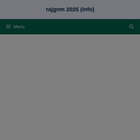
Skip
rajgnm 2025 (info)
to
content
Menu